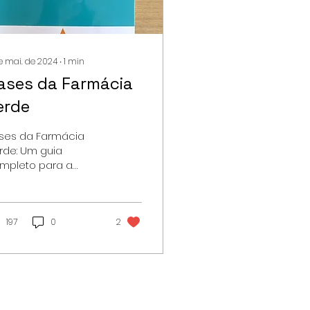
e mai. de 2024
∙
1
min
ases da Farmácia
erde
ses da Farmácia
rde: Um guia
mpleto para a
nstrução de um
turo mais verde e
udável!
197
0
2