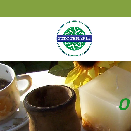
INÍCIO
INS
O