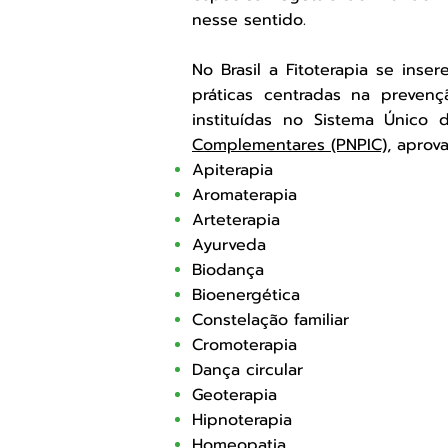
nesse sentido.
No Brasil a Fitoterapia se inse
práticas centradas na preve
instituídas no Sistema Úni
Complementares (PNPIC)
, apro
Apiterapia
Aromaterapia
Arteterapia
Ayurveda
Biodança
Bioenergética
Constelação familiar
Cromoterapia
Dança circular
Geoterapia
Hipnoterapia
Homeopatia