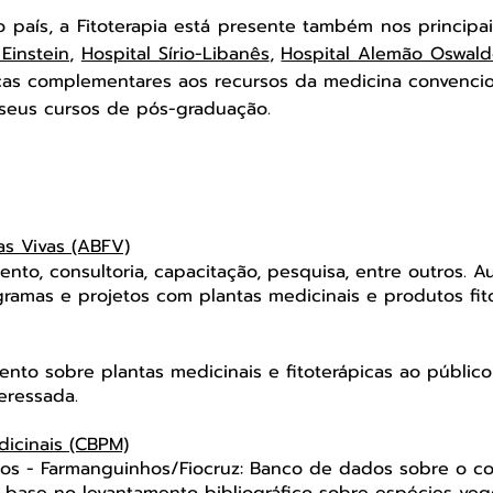
 país, a Fitoterapia está presente também nos principa
 Einstein
,
Hospital Sírio-Libanês
,
Hospital Alemão Oswald
ticas complementares aos recursos da medicina conven
 seus cursos de pós-graduação.
as V
ivas (ABFV)
to, consultoria, capacitação, pesquisa, entre outros. Au
ramas e projetos com plantas medicinais e produtos fit
to sobre plantas medicinais e fitoterápicas ao público 
teressada.
dicinais (CBPM)
cos - Farmanguinhos/Fiocruz: Banco de dados sobre o c
 base no levantamento bibliográfico sobre espécies veg