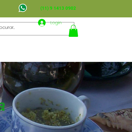
(11) 9 1413 0902
Login
ÃO
PUBLICAÇÕES
CONTATO
a