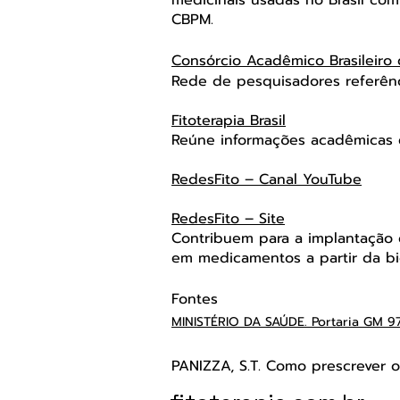
CBPM.
Consórcio Acadêmico Brasileiro 
Rede de pesquisadores referênci
Fitoterapia Brasil
Reúne informações acadêmicas e
RedesFito – Canal Yo
uTube
RedesFito – Site
Contribuem para a implantação d
em medicamentos a partir da bi
Fontes
MINISTÉRIO DA SAÚDE. Portaria GM 9
PANIZZA, S.T. Como prescrever ou