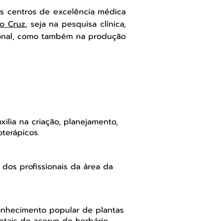
is centros de excelência médica
o Cruz
, seja na pesquisa clínica,
cional, como também na produção
xilia na criação, planejamento,
oterápicos.
dos profissionais da área da
onhecimento popular de plantas
etais do acervo do herbário