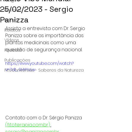
25/02/2023 - Sergio
Notícias
Panizza
Editais
Assista a entrevista com Dr. Sergio 
Relatos
Panizza sobre as importância das 
Vídeos
plantas medicinais como uma 
questão de segurança nacional.
Podcast
Publicações
https://www.youtube.com/watch?
v=7dt_9HYYsLw
Fitoconversas - Saberes da Natureza
Contato com o Dr. Sérgio Panizza 
(fitoterapia.com.br)
sergio@panizza.com.br