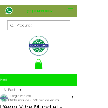
(11) 9 1413 0902
Post
All Posts
Sergio Panizza
All Posts
21 de mar. de 2023
1 min de leitura
Rádio Vibe Mundial -
Artigos